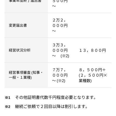
事業年度終了届出書
５００円
～
２万２，
変更届出書
０００円
～
３万３，
経営状況分析
０００円
１３，８００円
～ (※2)
７万７，
８，５００円＋
経営事項審査 (知事・
０００円
(２，５００円×
一般・１業種)
～ (※2)
業種数)
その他証明書代数千円程度必要となります。
継続ご依頼で２回目以降は割引します。