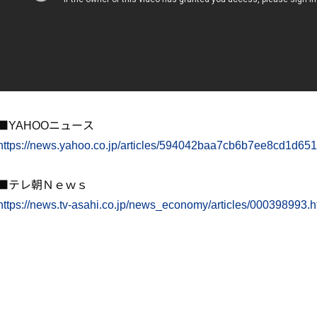
■YAHOOニュース
https://news.yahoo.co.jp/articles/594042baa7cb6b7ee8cd1d6
■テレ朝Ｎｅｗｓ
https://news.tv-asahi.co.jp/news_economy/articles/000398993.h