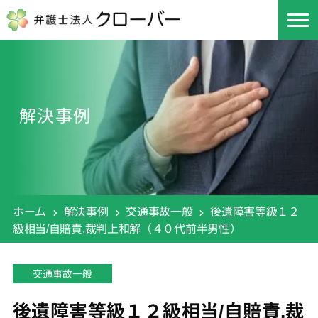
解決事例
ホーム
解決事例
交通事故一般
後遺障害等級１２
級相当/自賠責,裁判上和解（４０代前半男性）
交通事故一般
後遺障害等級１２級相当/自賠責,裁