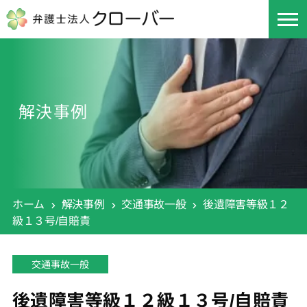
解決事例
ホーム
解決事例
交通事故一般
後遺障害等級１２
級１３号/自賠責
交通事故一般
後遺障害等級１２級１３号/自賠責