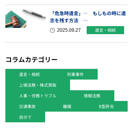
「危急時遺言」― もしもの時に遺
志を残す方法 ―
2025.09.27
遺言・相続
コラムカテゴリー
遺言・相続
刑事事件
上場法務・株式買取
人事・労務トラブル
情報法務
交通事故
離婚
B型肝炎
自分で