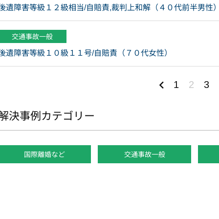
後遺障害等級１２級相当/自賠責,裁判上和解（４０代前半男性
交通事故一般
後遺障害等級１０級１１号/自賠責（７０代女性）
1
2
3
解決事例カテゴリー
国際離婚など
交通事故一般